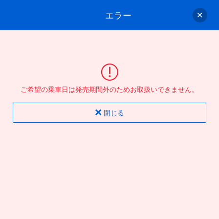
エラー
ゲスト
さん
ログイン/会員登録
行きのバスを選んでください
ご希望の乗車日は発売期間外のためお取扱いできません。
バス選択
情報入力
確認
完了
閉じる
片道
往復
出発地
到着地
行き