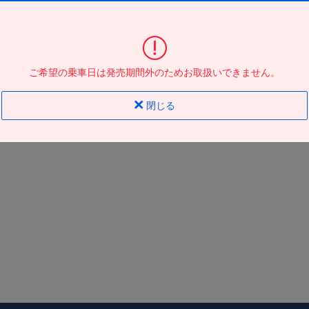
大阪駅ＪＲ高速ＢＴ
到着の
バス停
地図
地図
ご希望の乗車日は発売期間外のためお取扱いできません。
閉じる