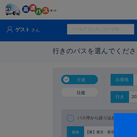
ゲスト
さん
行きのバスを選んでくださ
出発地
片道
往復
行き
バス停から絞り込む
【夜】東京・新宿⇔京阪神
路線