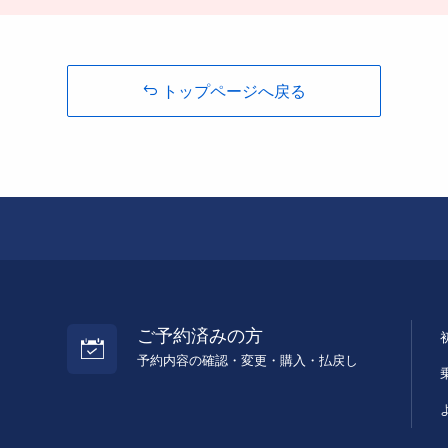
トップページへ戻る
ご予約済みの方
予約内容の確認・変更・購入・払戻し