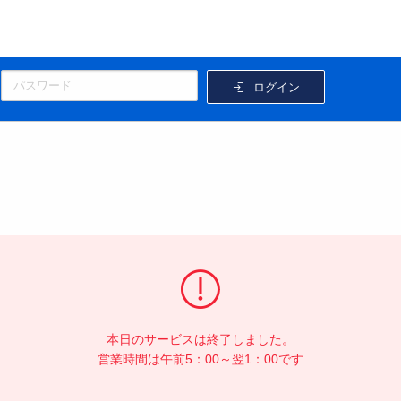
ログイン
本日のサービスは終了しました。
営業時間は午前5：00～翌1：00です