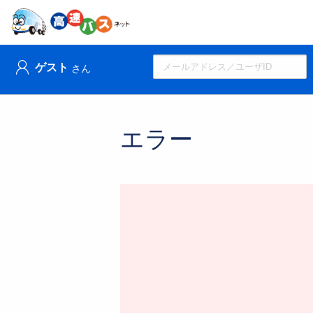
ゲスト
さん
エラー