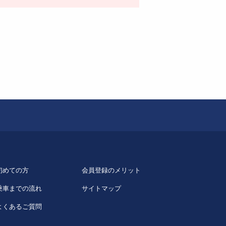
初めての方
会員登録のメリット
乗車までの流れ
サイトマップ
よくあるご質問