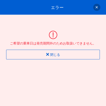
エラー
ゲスト
さん
ログイン/会員登録
行きのバスを選んでください
ご希望の乗車日は発売期間外のためお取扱いできません。
バス選択
情報入力
確認
完了
閉じる
片道
往復
出発地
到着地
行き