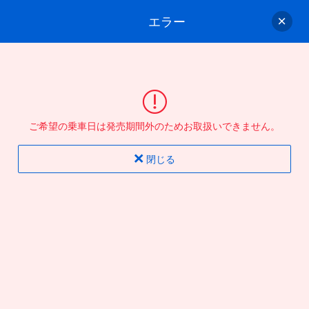
エラー
ゲスト
さん
ログイン/会員登録
行きのバスを選んでください
ご希望の乗車日は発売期間外のためお取扱いできません。
バス選択
情報入力
確認
完了
閉じる
片道
往復
出発地
到着地
行き