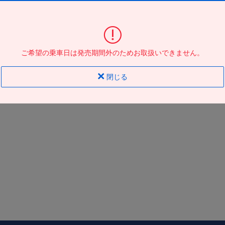
大阪駅ＪＲ高速ＢＴ
到着の
バス停
地図
地図
ご希望の乗車日は発売期間外のためお取扱いできません。
閉じる