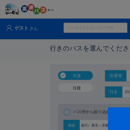
ゲスト
さん
行きのバスを選んでくださ
出発地
片道
往復
行き
バス停から絞り込む
昼行）東京⇔京都大阪
路線