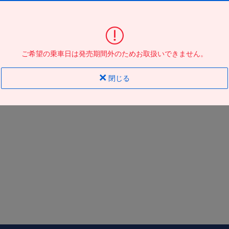
東京駅日本橋口
到着の
バス停
地図
地図
ご希望の乗車日は発売期間外のためお取扱いできません。
閉じる