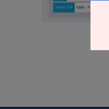
大阪駅ＪＲ高速ＢＴ
出発の
バス停