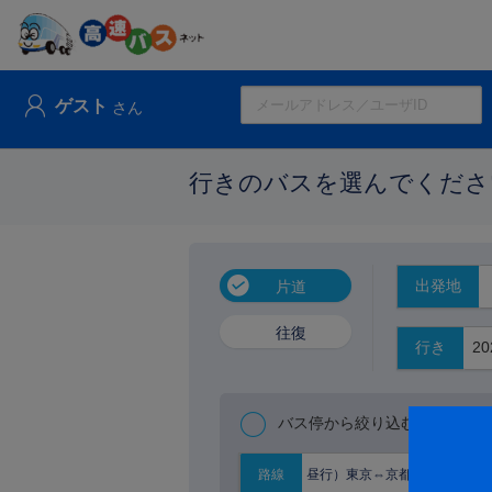
ゲスト
さん
行きのバスを選んでくださ
出発地
片道
往復
行き
バス停から絞り込む
昼行）東京⇔京都大阪
路線