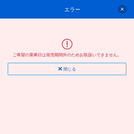
エラー
ゲスト
さん
ログイン/会員登録
行きのバスを選んでください
ご希望の乗車日は発売期間外のためお取扱いできません。
バス選択
情報入力
確認
完了
閉じる
片道
往復
出発地
到着地
行き