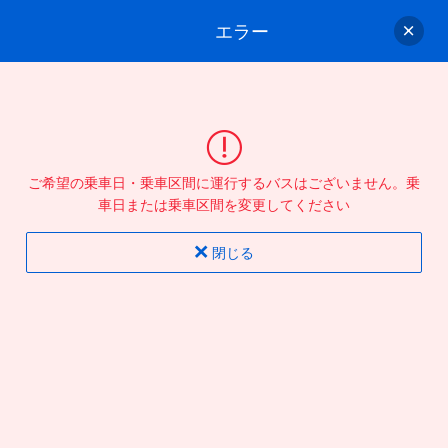
エラー
ゲスト
さん
ログイン/会員登録
行きのバスを選んでください
ご希望の乗車日・乗車区間に運行するバスはございません。乗
バス選択
情報入力
確認
完了
車日または乗車区間を変更してください
閉じる
片道
往復
出発地
到着地
行き