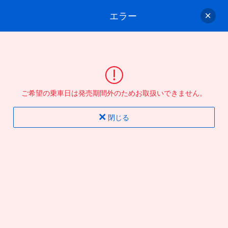
エラー
ゲスト
さん
ログイン/会員登録
行きのバスを選んでください
ご希望の乗車日は発売期間外のためお取扱いできません。
バス選択
情報入力
確認
完了
閉じる
片道
往復
出発地
到着地
行き