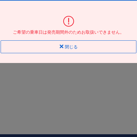
東京駅日本橋口
到着の
バス停
地図
地図
ご希望の乗車日は発売期間外のためお取扱いできません。
閉じる