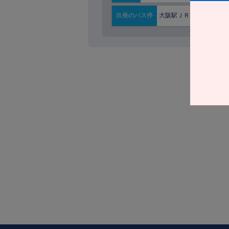
大阪駅ＪＲ高速ＢＴ
出発の
バス停