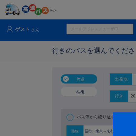
ゲスト
さん
行きのバスを選んでくださ
出発地
片道
往復
行き
バス停から絞り込む
昼行）東京⇔京都大阪
路線