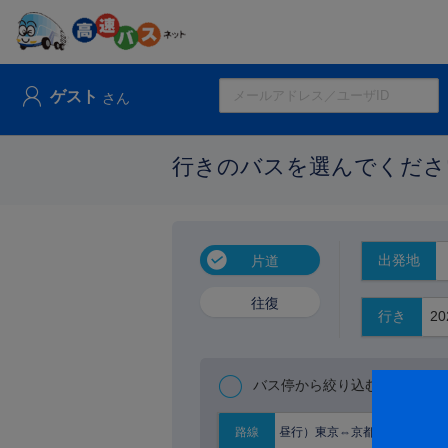
ゲスト
さん
行きのバスを選んでくださ
出発地
片道
往復
行き
バス停から絞り込む
昼行）東京⇔京都大阪
路線