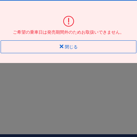
大阪駅ＪＲ高速ＢＴ
到着の
バス停
地図
地図
ご希望の乗車日は発売期間外のためお取扱いできません。
閉じる