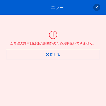
エラー
ゲスト
さん
ログイン/会員登録
行きのバスを選んでください
ご希望の乗車日は発売期間外のためお取扱いできません。
バス選択
情報入力
確認
完了
閉じる
片道
往復
出発地
到着地
行き