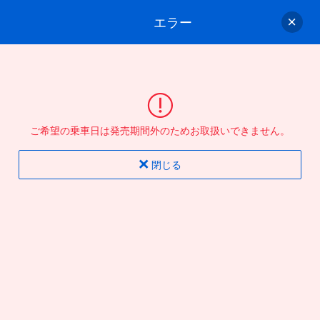
エラー
ゲスト
さん
ログイン/会員登録
行きのバスを選んでください
ご希望の乗車日は発売期間外のためお取扱いできません。
バス選択
情報入力
確認
完了
閉じる
片道
往復
出発地
到着地
行き