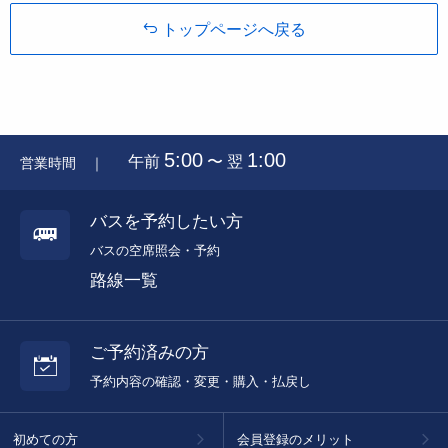
トップページへ戻る
5:00
1:00
午前
〜 翌
営業時間 ｜
バスを予約したい方
バスの空席照会・予約
路線一覧
ご予約済みの方
予約内容の確認・変更・購入・払戻し
初めての方
会員登録のメリット