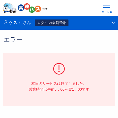
ゲスト
さん
ログイン/会員登録
エラー
本日のサービスは終了しました。
営業時間は午前5：00～翌1：00です