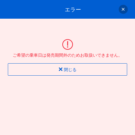
エラー
ゲスト
さん
ログイン/会員登録
行きのバスを選んでください
ご希望の乗車日は発売期間外のためお取扱いできません。
バス選択
情報入力
確認
完了
閉じる
片道
往復
出発地
到着地
行き