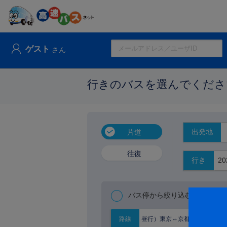
ゲスト
さん
行きのバスを選んでくださ
出発地
片道
往復
行き
バス停から絞り込む
昼行）東京⇔京都大阪
路線