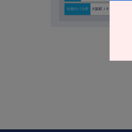
大阪駅ＪＲ高速ＢＴ
出発の
バス停