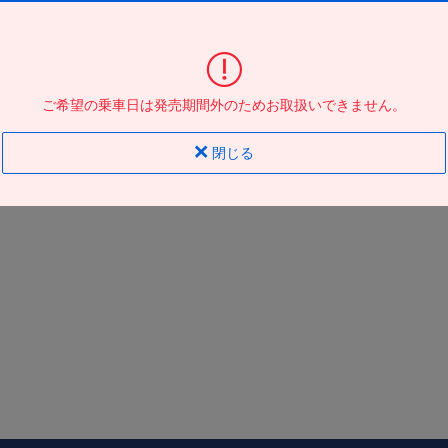
東京駅日本橋口
到着の
バス停
地図
地図
ご希望の乗車日は発売期間外のためお取扱いできません。
閉じる