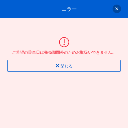
エラー
ゲスト
さん
ログイン/会員登録
行きのバスを選んでください
ご希望の乗車日は発売期間外のためお取扱いできません。
バス選択
情報入力
確認
完了
閉じる
片道
往復
出発地
到着地
行き