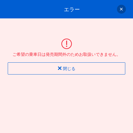
エラー
ゲスト
さん
ログイン/会員登録
行きのバスを選んでください
ご希望の乗車日は発売期間外のためお取扱いできません。
バス選択
情報入力
確認
完了
閉じる
片道
往復
出発地
到着地
行き