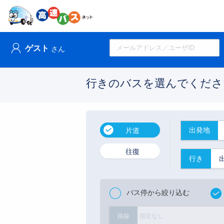
ゲスト
さん
行きのバスを選んでくださ
出発地
片道
往復
行き
バス停から絞り込む
指定なし
路線