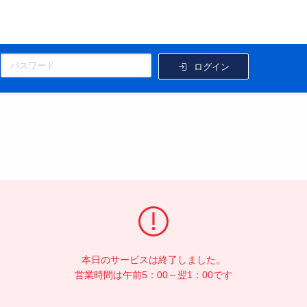
ログイン
本日のサービスは終了しました。
営業時間は午前5：00～翌1：00です