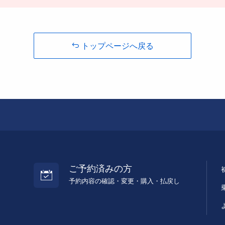
トップページへ戻る
ご予約済みの方
予約内容の確認・変更・購入・払戻し