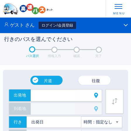
ゲスト
さん
ログイン/会員登録
行きのバスを選んでください
バス選択
情報入力
確認
完了
片道
往復
出発地
到着地
行き