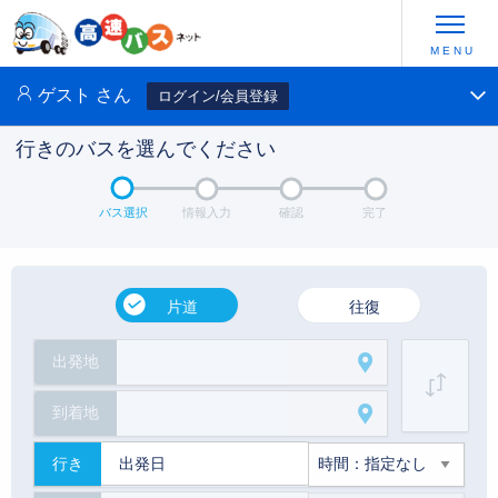
ゲスト
さん
ログイン/会員登録
行きのバスを選んでください
バス選択
情報入力
確認
完了
片道
往復
出発地
到着地
行き