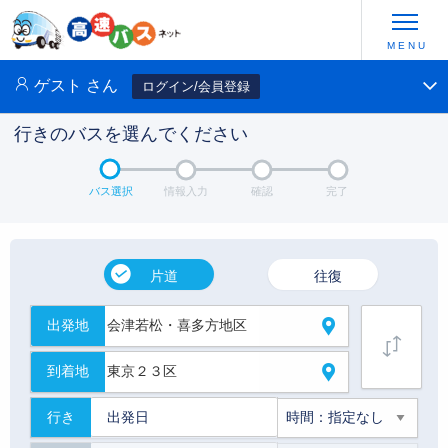
ゲスト
さん
ログイン/会員登録
行きのバスを選んでください
バス選択
情報入力
確認
完了
片道
往復
出発地
到着地
行き