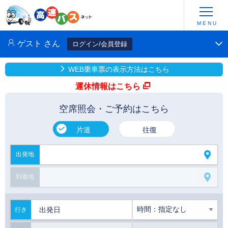
ゲスト
さん
ログイン/会員登録
WEB乗車票の表示方法はこちら
運休情報はこちら
空席照会・ご予約はこちら
片道
往復
出発地
到着地
行き